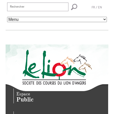
FR
/
EN
Espace
Public