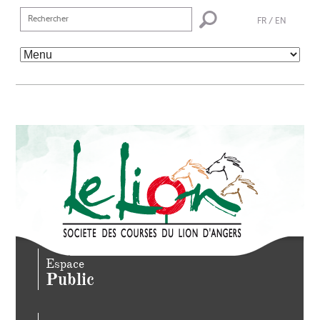
FR
/
EN
Espace
Public