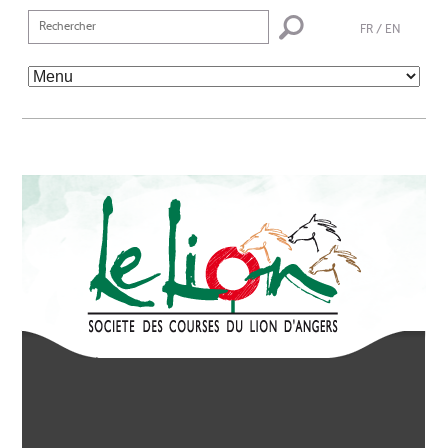
FR
/
EN