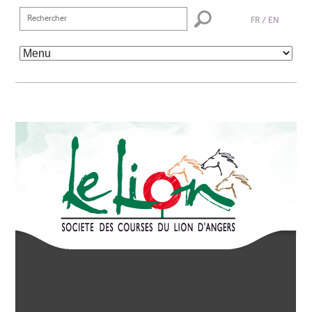
FR
/
EN