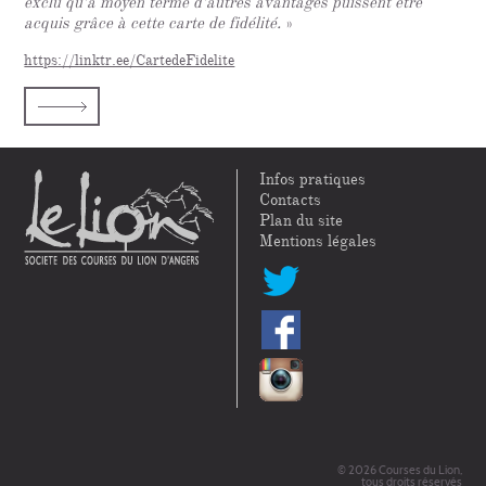
exclu qu’à moyen terme d’autres avantages puissent être
acquis grâce à cette carte de fidélité.
»
https://linktr.ee/CartedeFidelite
Infos pratiques
Contacts
Plan du site
Mentions légales
© 2026 Courses du Lion,
tous droits réservés