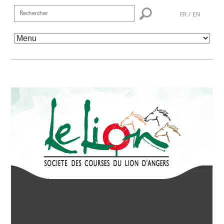
FR
/
EN