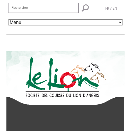
FR
/
EN