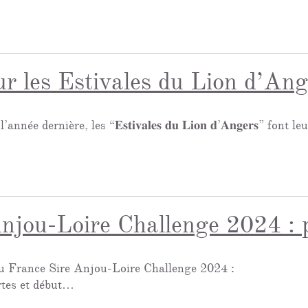
our les Estivales du Lion d’An
ée dernière, les “𝐄𝐬𝐭𝐢𝐯𝐚𝐥𝐞𝐬 𝐝𝐮 𝐋𝐢𝐨𝐧 𝐝’𝐀𝐧𝐠𝐞𝐫𝐬” fo
njou-Loire Challenge 2024 : p
u France Sire Anjou-Loire Challenge 2024 :
rtes et début…