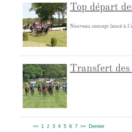
Top départ de
Nouveau concept lancé à l’o
Transfert des
<<
1
2
3
4
5
6
7
>>
Dernier